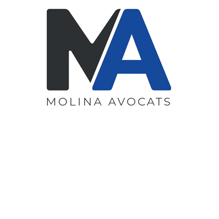
23 Septembre 2025
entats du glacier de la Mar