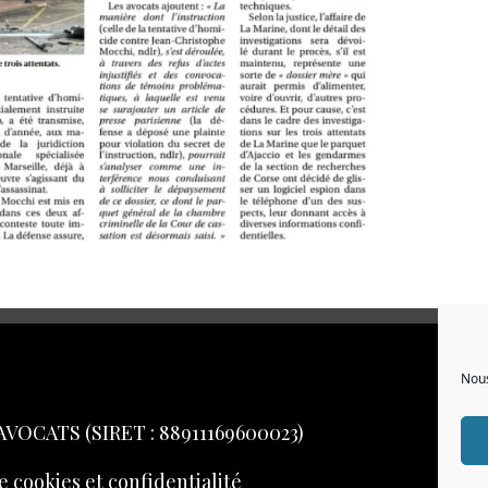
Nous
AVOCATS (SIRET : 88911169600023)
e cookies et confidentialité